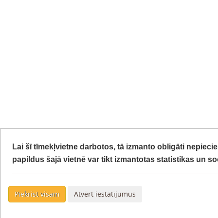
Lai šī tīmekļvietne darbotos, tā izmanto obligāti nepiec
papildus šajā vietnē var tikt izmantotas statistikas un s
Piekrist visām
Atvērt iestatījumus