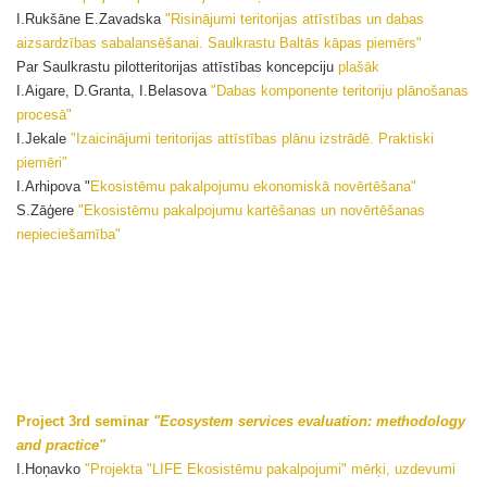
I.Rukšāne E.Zavadska
"Risinājumi teritorijas attīstības un dabas
aizsardzības sabalansēšanai. Saulkrastu Baltās kāpas piemērs"
Par Saulkrastu pilotteritorijas attīstības koncepciju
plašāk
I.Aigare, D.Granta, I.Belasova
"Dabas komponente teritoriju plānošanas
procesā"
I.Jekale
"Izaicinājumi teritorijas attīstības plānu izstrādē. Praktiski
piemēri"
I.Arhipova "
Ekosistēmu pakalpojumu ekonomiskā novērtēšana"
S.Zāģere
"Ekosistēmu pakalpojumu kartēšanas un novērtēšanas
nepieciešamība"
Project 3rd seminar
"Ecosystem services evaluation: methodology
and practice"
I.Hoņavko
"Projekta "LIFE Ekosistēmu pakalpojumi" mērķi, uzdevumi