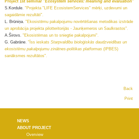
Project 1st seminar
"Ecosystem services: meaning and evaluation"
S.Kordule.
"Projekta "LIFE EcosistemServices" mērķi, uzdevumi un
sagaidāmie rezultāti".
L. Brūniņa.
"Ekosistēmu pakalpojumu novērtēšanas metodikas izstrāde
un aprobācija projekta pilotteritorijās - Jaunķemeros un Saulkrastos".
A.Širovs.
"Ekosistēmas un to sniegtie pakalpojumi".
G. Gabrāne.
"Īss ieskats
Starpvaldību bioloģiskās daudzveidības un
ekosistēmu pakalpojumu zinātnes-politikas platformas
(IPBES)
sanāksmes rezultātos".
Back
Print
NEWS
ABOUT PROJECT
Overview