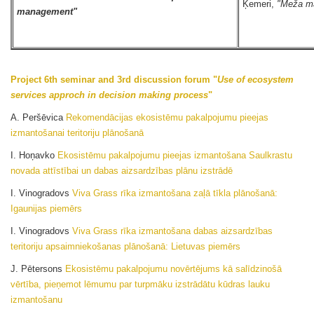
Ķemeri,
"Meža m
management"
Project 6th seminar and 3rd discussion forum "
Use of ecosystem
services approch in decision making process
"
A. Peršēvica
Rekomendācijas ekosistēmu pakalpojumu pieejas
izmantošanai teritoriju plānošanā
I. Hoņavko
Ekosistēmu pakalpojumu pieejas izmantošana Saulkrastu
novada attīstībai un dabas aizsardzības plānu izstrādē
I. Vinogradovs
Viva Grass rīka izmantošana zaļā tīkla plānošanā:
Igaunijas piemērs
I. Vinogradovs
Viva Grass rīka izmantošana dabas aizsardzības
teritoriju apsaimniekošanas plānošanā: Lietuvas piemērs
J. Pētersons
Ekosistēmu pakalpojumu novērtējums kā salīdzinošā
vērtība, pieņemot lēmumu par turpmāku izstrādātu kūdras lauku
izmantošanu