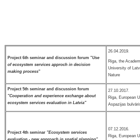
26.04.2019.
Project 6th seminar and discussion forum "
Use
Riga, the Academi
of ecosystem services approch in decision
University of Lat
making process
"
Nature
Project 5th seminar and discussion forum
27.10.2017.
"Cooperation and experience exchange about
Riga, European U
ecosystem services evaluation in Latvia"
Aspazijas bulvāri
07.12.2016.
Project 4th seminar
"Ecosystem services
Riga, European U
evaluation - new approach in spatial planning"