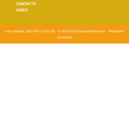
CONTACTS
VIDEO
Last changes:
2022-08-01 14:51:09
© 2015 LIFE EcosystemServices Developed:
DirectHit.lv