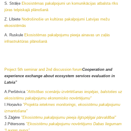
S. Strāķe
Ekosistēmas pakalpojumi un komunikācijas atbalsta rīks
jūras telpiskajā plānošanā
Z. Lībiete
Nodrošinošie un kultūras pakalpojumi Latvijas mežu
ekosistēmās
A. Ruskule
Ekosistēmas pakalpojumu pieeja ainavas un zaļās
infrastruktūras plānošanā
Project 5th seminar and 2nd discussion forum
Cooperation and
experience exchange about ecosystem services evaluation in
Latvia"
A.Peršēvica
"Attīstības scenāriju izvērtēšanas iespējas, balstoties uz
ekosistēmu pakalpojumu ekonomisko novērtējumu"
I.Hoņavko
"Projekta ietekmes monitorings, ekosistēmu pakalpojumu
izmantošana"
S.Zāģēre
"Ekosistēmu pakalpojumu pieeja ilgtspējīgai pārvaldībai"
J.Pētersons
"Ekosistēmu pakalpojumu novērtējums Dabas liegumam
“Laugas purvs”