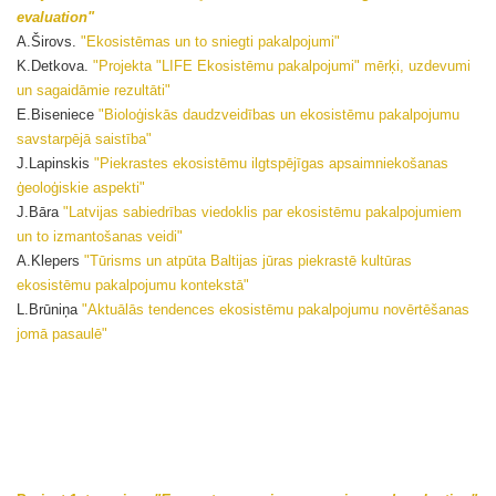
evaluation"
A.Širovs.
"Ekosistēmas un to sniegti pakalpojumi"
K.Detkova.
"Projekta "LIFE Ekosistēmu pakalpojumi" mērķi, uzdevumi
un sagaidāmie rezultāti"
E.Biseniece
"Bioloģiskās daudzveidības un ekosistēmu pakalpojumu
savstarpējā saistība"
J.Lapinskis
"Piekrastes ekosistēmu ilgtspējīgas apsaimniekošanas
ģeoloģiskie aspekti"
J.Bāra
"Latvijas sabiedrības viedoklis par ekosistēmu pakalpojumiem
un to izmantošanas veidi"
A.Klepers
"Tūrisms un atpūta Baltijas jūras piekrastē kultūras
ekosistēmu pakalpojumu kontekstā"
L.Brūniņa
"Aktuālās tendences ekosistēmu pakalpojumu novērtēšanas
jomā pasaulē"