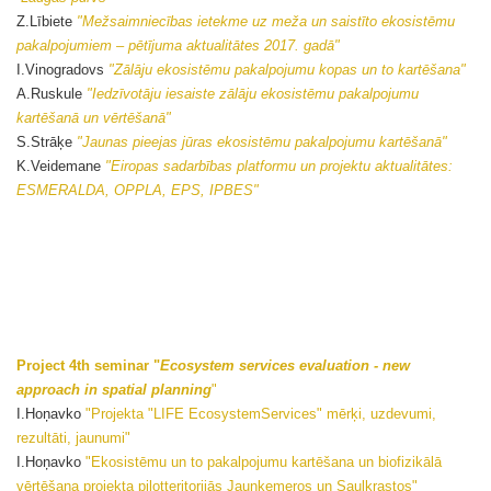
Z.Lībiete
"Mežsaimniecības ietekme uz meža un saistīto ekosistēmu
pakalpojumiem – pētījuma aktualitātes 2017. gadā"
I.Vinogradovs
"Zālāju ekosistēmu pakalpojumu kopas un to kartēšana"
A.Ruskule
"Iedzīvotāju iesaiste zālāju ekosistēmu pakalpojumu
kartēšanā un vērtēšanā"
S.Strāķe
"Jaunas pieejas jūras ekosistēmu pakalpojumu kartēšanā"
K.Veidemane
"Eiropas sadarbības platformu un projektu aktualitātes:
ESMERALDA, OPPLA, EPS, IPBES"
Project 4th seminar "
Ecosystem services evaluation - new
approach in spatial planning
"
I.Hoņavko
"Projekta "LIFE EcosystemServices" mērķi, uzdevumi,
rezultāti, jaunumi"
I.Hoņavko
"Ekosistēmu un to pakalpojumu kartēšana un biofizikālā
vērtēšana projekta pilotteritorijās Jaunķemeros un Saulkrastos"