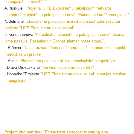
un sagaidāmie rezultāti"
A.Ruskule
"Projekta "LIFE Ekosistēmu pakalpojumi" ietvaros
izmantotā ekosistēmu pakalpojumu novērtēšanas un kartēšanas pieeja"
N.Belmane
"Ekosistēmu pakalpojumu indikatoru izstrādes rezultāti
projektā "LIFE Ekosistēmu pakalpojumi"
E.Konstantinova
"Aktualitātes ekosistēmu pakalpojumu novērtēšanas
jomā pasaulē. Pasaules un Eiropas piemēri
(case study)
".
L.Brūniņa
"Dabas aizsardzības pasākumu sociāli-ekonomiskie aspekti:
metodikas un prakse"
L.Ābele
"Ekosistēmu pakalpojumi: ekotehnoloģiskā perspektīva"
I.Druva-Druvaskalne
"Vai visu iespējams novērtēt?"
I.Hoņavko "Projekta
"LIFE Ekosistēmu pakalpojumi" aptaujas rezultātu
atspoguļojums"
Project 2nd seminar
"Ecosystem services: meaning and