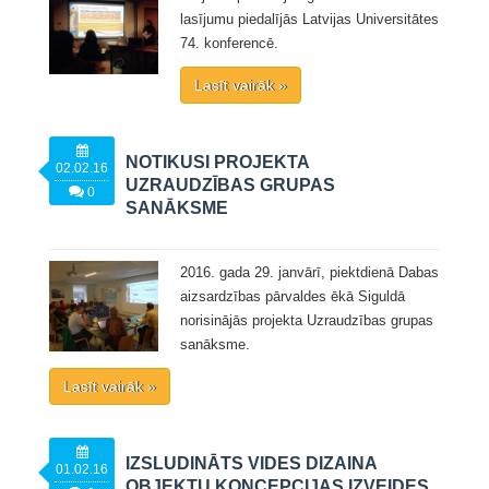
lasījumu piedalījās Latvijas Universitātes
74. konferencē.
Lasīt vairāk »
NOTIKUSI PROJEKTA
02.02.16
UZRAUDZĪBAS GRUPAS
0
SANĀKSME
2016. gada 29. janvārī, piektdienā Dabas
aizsardzības pārvaldes ēkā Siguldā
norisinājās projekta Uzraudzības grupas
sanāksme.
Lasīt vairāk »
IZSLUDINĀTS VIDES DIZAINA
01.02.16
OBJEKTU KONCEPCIJAS IZVEIDES