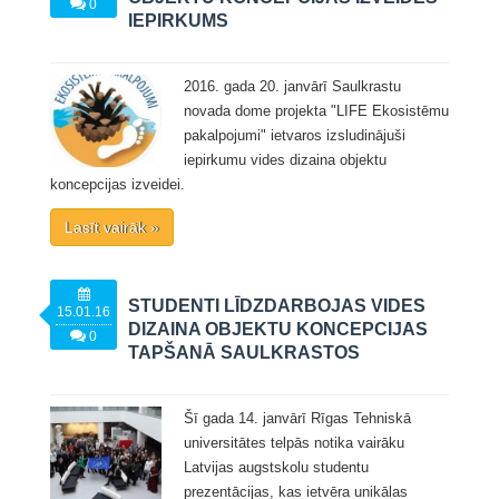
0
IEPIRKUMS
2016. gada 20. janvārī Saulkrastu
novada dome projekta "LIFE Ekosistēmu
pakalpojumi" ietvaros izsludinājuši
iepirkumu vides dizaina objektu
koncepcijas izveidei.
Lasīt vairāk »
STUDENTI LĪDZDARBOJAS VIDES
15.01.16
DIZAINA OBJEKTU KONCEPCIJAS
0
TAPŠANĀ SAULKRASTOS
Šī gada 14. janvārī Rīgas Tehniskā
universitātes telpās notika vairāku
Latvijas augstskolu studentu
prezentācijas, kas ietvēra unikālas