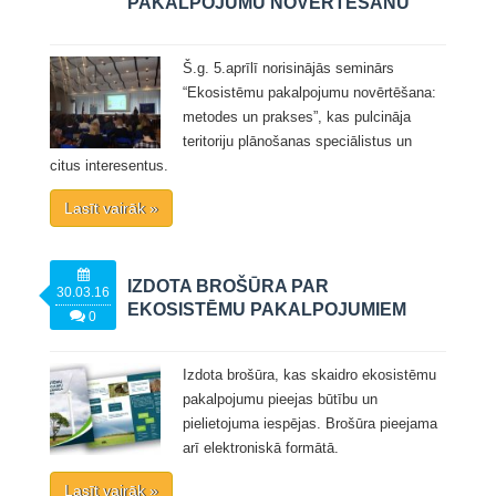
PAKALPOJUMU NOVĒRTĒŠANU
Š.g. 5.aprīlī norisinājās seminārs
“Ekosistēmu pakalpojumu novērtēšana:
metodes un prakses”, kas pulcināja
teritoriju plānošanas speciālistus un
citus interesentus.
Lasīt vairāk »
IZDOTA BROŠŪRA PAR
30.03.16
EKOSISTĒMU PAKALPOJUMIEM
0
Izdota brošūra, kas skaidro ekosistēmu
pakalpojumu pieejas būtību un
pielietojuma iespējas. Brošūra pieejama
arī elektroniskā formātā.
Lasīt vairāk »