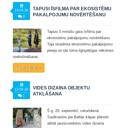
TAPUSI ĪSFILMA PAR EKOSISTĒMU
14.09.16
PAKALPOJUMU NOVĒRTĒŠANU
0
Tapusi 5 minūšu gara īsfilma par
ekosistēmu pakalpojumu novērtēšanu.
Tajā skaidrota ekosistēmu pakalpojumu
pieeja un tās loma ilgtspējīgas nākotnes
nodrošināšanai.
Lasīt vairāk »
VIDES DIZAINA OBJEKTU
13.09.16
ATKLĀŠANA
1
Š.g. 29. septembrī, ceturtdienā
Saulkrastos pie Baltās kāpas plānots
atklāt jaunizveidotos vides dizaina