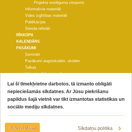
Projekta noslēguma ziņojums
Informatīvie materiāli
Vides izglītības materiāli
Publikācijas
Stenda referāti
RĪKKOPA
KALENDĀRS
PASĀKUMI
Semināri
Pasākumi augstskolām, skolām
Talkas
Vides izglītības pasākumi
Pasākumi pašvaldībām un NVO
Lai šī tīmekļvietne darbotos, tā izmanto obligāti
Citi pasākumi
nepieciešamās sīkdatnes. Ar Jūsu piekrišanu
PROJEKTA KONFERENCE
papildus šajā vietnē var tikt izmantotas statistikas un
FOTOGALERIJAS
KONTAKTI
sociālo mediju sīkdatnes.
VIDEO
PIEKĻŪSTAMĪBAS PAZIŅOJUMS
PRIVĀTUMA POLITIKA
Piekrist visām
Sīkdatņu politika