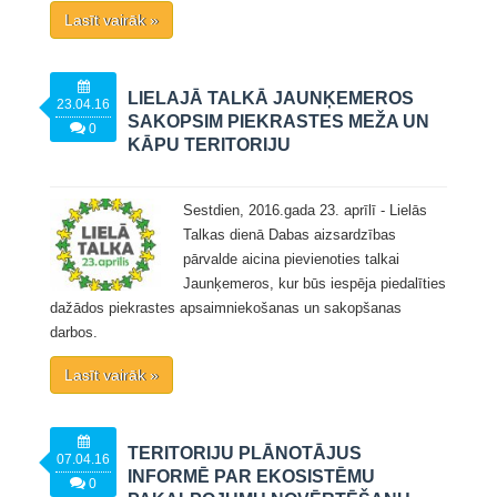
Lasīt vairāk »
LIELAJĀ TALKĀ JAUNĶEMEROS
23.04.16
SAKOPSIM PIEKRASTES MEŽA UN
0
KĀPU TERITORIJU
Sestdien, 2016.gada 23. aprīlī - Lielās
Talkas dienā Dabas aizsardzības
pārvalde aicina pievienoties talkai
Jaunķemeros, kur būs iespēja piedalīties
dažādos piekrastes apsaimniekošanas un sakopšanas
darbos.
Lasīt vairāk »
TERITORIJU PLĀNOTĀJUS
07.04.16
INFORMĒ PAR EKOSISTĒMU
0