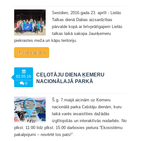
Sestdien, 2016.gada 23. aprīlī - Lielās
Talkas dienā Dabas aizsardzības
pārvalde kopā ar brīvprātīgajiem Lielās
talkas laikā sakopa Jaunķemeru
piekrastes meža un kāpu teritoriju.
Lasīt vairāk »
CEĻOTĀJU DIENA ĶEMERU
02.05.16
NACIONĀLAJĀ PARKĀ
0
Š.g. 7.maijā aicinām uz Ķemeru
nacionālā parka Ceļotāju dienām, kuru
laikā varēs iesaistīties dažādās
izglītojošās un interaktīvās nodarbēs. No
plkst. 11:00 līdz plkst. 15:00 darbosies pietura “Ekosistēmu
pakalpojumi – novērtē tos pats!”.