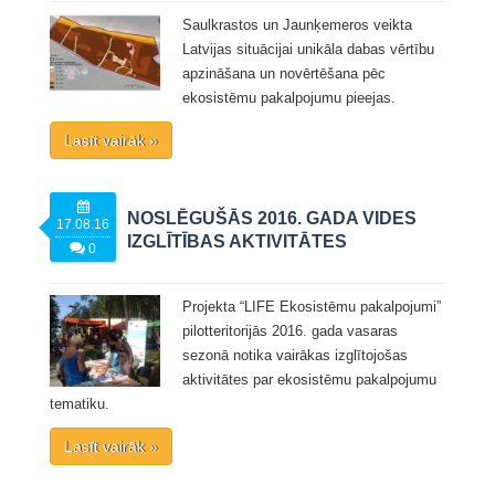
Saulkrastos un Jaunķemeros veikta
Latvijas situācijai unikāla dabas vērtību
apzināšana un novērtēšana pēc
ekosistēmu pakalpojumu pieejas.
Lasīt vairāk »
NOSLĒGUŠĀS 2016. GADA VIDES
17.08.16
IZGLĪTĪBAS AKTIVITĀTES
0
Projekta “LIFE Ekosistēmu pakalpojumi”
pilotteritorijās 2016. gada vasaras
sezonā notika vairākas izglītojošas
aktivitātes par ekosistēmu pakalpojumu
tematiku.
Lasīt vairāk »