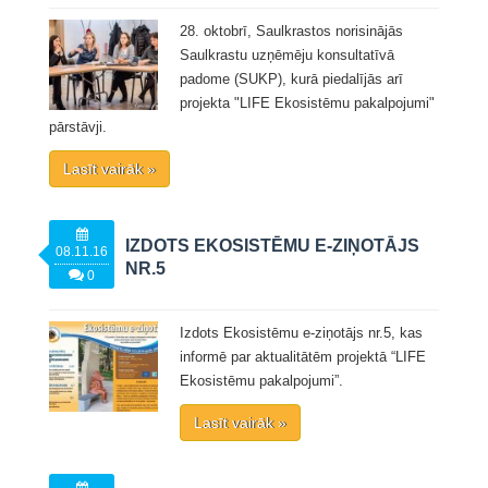
28. oktobrī, Saulkrastos norisinājās
Saulkrastu uzņēmēju konsultatīvā
padome (SUKP), kurā piedalījās arī
projekta "LIFE Ekosistēmu pakalpojumi"
pārstāvji.
Lasīt vairāk »
IZDOTS EKOSISTĒMU E-ZIŅOTĀJS
08.11.16
NR.5
0
Izdots Ekosistēmu e-ziņotājs nr.5, kas
informē par aktualitātēm projektā “LIFE
Ekosistēmu pakalpojumi”.
Lasīt vairāk »