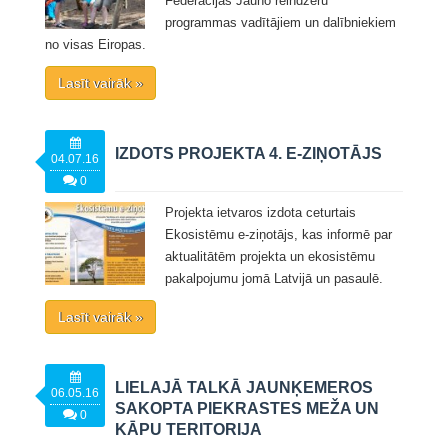
Federācijas Jauno reindžeru
programmas vadītājiem un dalībniekiem
no visas Eiropas.
Lasīt vairāk »
IZDOTS PROJEKTA 4. E-ZIŅOTĀJS
04.07.16
0
Projekta ietvaros izdota ceturtais
Ekosistēmu e-ziņotājs, kas informē par
aktualitātēm projekta un ekosistēmu
pakalpojumu jomā Latvijā un pasaulē.
Lasīt vairāk »
LIELAJĀ TALKĀ JAUNĶEMEROS
06.05.16
SAKOPTA PIEKRASTES MEŽA UN
0
KĀPU TERITORIJA