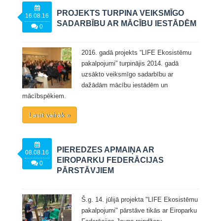
PROJEKTS TURPINA VEIKSMĪGO
16.08.16
SADARBĪBU AR MĀCĪBU IESTĀDĒM
0
2016. gadā projekts “LIFE Ekosistēmu
pakalpojumi” turpinājis 2014. gadā
uzsākto veiksmīgo sadarbību ar
dažādām mācību iestādēm un
mācībspēkiem.
Lasīt vairāk »
PIEREDZES APMAIŅA AR
08.08.16
EIROPARKU FEDERĀCIJAS
0
PĀRSTĀVJIEM
Š.g. 14. jūlijā projekta "LIFE Ekosistēmu
pakalpojumi" pārstāve tikās ar Eiroparku