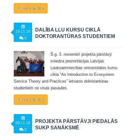
Lasīt vairāk »
DALĪBA LLU KURSU CIKLĀ
10.11.16
DOKTORANTŪRAS STUDENTIEM
0
Š.g. 3. novembrī projekta pārstāvji
sniedza prezentācijas Latvijas
Lauksaimniecības universitātes kursu
cikla “An Introduction to Ecosystem
Service Theory and Practices” ietvaros doktorantūras
studentiem no visas pasaules.
Lasīt vairāk »
PROJEKTA PĀRSTĀVJI PIEDALĀS
09.11.16
SUKP SANĀKSMĒ
0