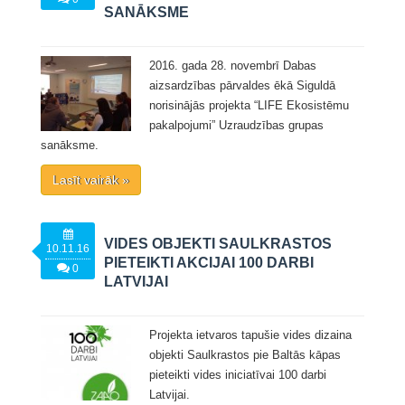
SANĀKSME
2016. gada 28. novembrī Dabas
aizsardzības pārvaldes ēkā Siguldā
norisinājās projekta “LIFE Ekosistēmu
pakalpojumi” Uzraudzības grupas
sanāksme.
Lasīt vairāk »
VIDES OBJEKTI SAULKRASTOS
10.11.16
PIETEIKTI AKCIJAI 100 DARBI
0
LATVIJAI
Projekta ietvaros tapušie vides dizaina
objekti Saulkrastos pie Baltās kāpas
pieteikti vides iniciatīvai 100 darbi
Latvijai.