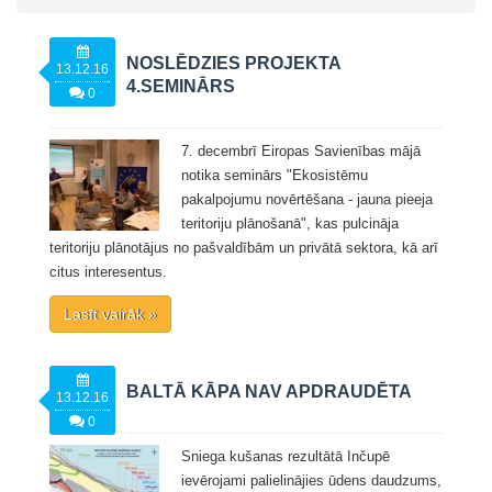
NOSLĒDZIES PROJEKTA
13.12.16
4.SEMINĀRS
0
7. decembrī Eiropas Savienības mājā
notika seminārs "Ekosistēmu
pakalpojumu novērtēšana - jauna pieeja
teritoriju plānošanā", kas pulcināja
teritoriju plānotājus no pašvaldībām un privātā sektora, kā arī
citus interesentus.
Lasīt vairāk »
BALTĀ KĀPA NAV APDRAUDĒTA
13.12.16
0
Sniega kušanas rezultātā Inčupē
ievērojami palielinājies ūdens daudzums,