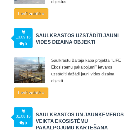
objektus.
Lasīt vairāk »
SAULKRASTOS UZSTĀDĪTI JAUNI
13.09.16
VIDES DIZAINA OBJEKTI
0
Saulkrastu Baltajā kāpā projekta "LIFE
Ekosistēmu pakalpojumi" ietvaros
uzstādīti dažādi jauni vides dizaina
objekti.
Lasīt vairāk »
SAULKRASTOS UN JAUNĶEMEROS
31.08.16
VEIKTA EKOSISTĒMU
0
PAKALPOJUMU KARTĒŠANA