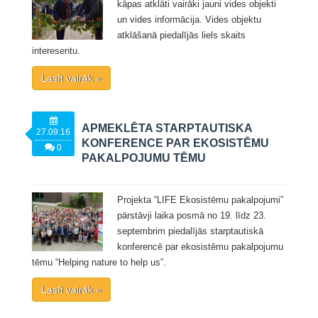
kāpas atklāti vairāki jauni vides objekti
un vides informācija. Vides objektu
atklāšanā piedalījās liels skaits
interesentu.
Lasīt vairāk »
APMEKLĒTA STARPTAUTISKA
27.09.16
KONFERENCE PAR EKOSISTĒMU
0
PAKALPOJUMU TĒMU
Projekta “LIFE Ekosistēmu pakalpojumi”
pārstāvji laika posmā no 19. līdz 23.
septembrim piedalījās starptautiskā
konferencē par ekosistēmu pakalpojumu
tēmu “Helping nature to help us”.
Lasīt vairāk »