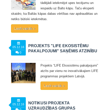
tādējādi ietekmējot upes tecējumu un
iespaidu uz Balto kāpu. Taču eksperti
skaidro, ka Baltās kāpas dabas vērtības nav apdraudētas un
netiks būtiski ietekmētas.
Lasīt vairāk »
PROJEKTS "LIFE EKOSISTĒMU
05.12.16
PAKALPOJUMI" SAŅĒMIS ATZINĪBU
0
Projekts “LIFE Ekosistēmu pakalpojumi”
atzīts par vienu no inovatīvākajiem LIFE
programmas projektiem Latvijā.
Lasīt vairāk »
NOTIKUSI PROJEKTA
05.12.16
UZRAUDZĪBAS GRUPAS
0