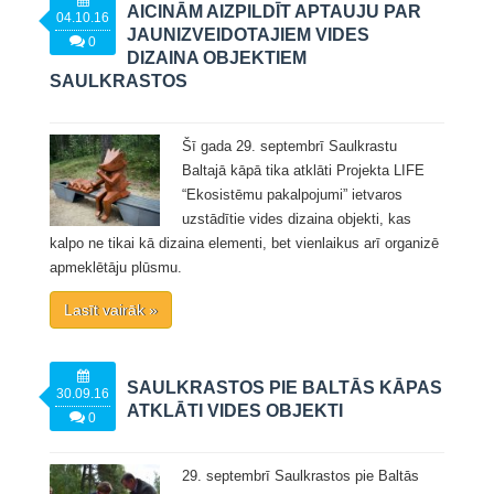
AICINĀM AIZPILDĪT APTAUJU PAR
04.10.16
JAUNIZVEIDOTAJIEM VIDES
0
DIZAINA OBJEKTIEM
SAULKRASTOS
Šī gada 29. septembrī Saulkrastu
Baltajā kāpā tika atklāti Projekta LIFE
“Ekosistēmu pakalpojumi” ietvaros
uzstādītie vides dizaina objekti, kas
kalpo ne tikai kā dizaina elementi, bet vienlaikus arī organizē
apmeklētāju plūsmu.
Lasīt vairāk »
SAULKRASTOS PIE BALTĀS KĀPAS
30.09.16
ATKLĀTI VIDES OBJEKTI
0
29. septembrī Saulkrastos pie Baltās