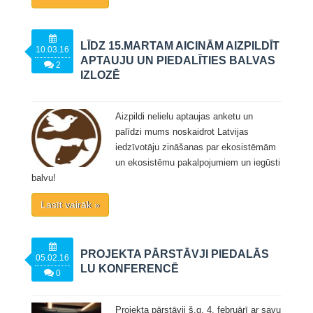
LĪDZ 15.MARTAM AICINĀM AIZPILDĪT
10.03.16
APTAUJU UN PIEDALĪTIES BALVAS
2
IZLOZĒ
Aizpildi nelielu aptaujas anketu un
palīdzi mums noskaidrot Latvijas
iedzīvotāju zināšanas par ekosistēmām
un ekosistēmu pakalpojumiem un iegūsti
balvu!
Lasīt vairāk »
PROJEKTA PĀRSTĀVJI PIEDALĀS
05.02.16
LU KONFERENCĒ
0
Projekta pārstāvji š.g. 4. februārī ar savu