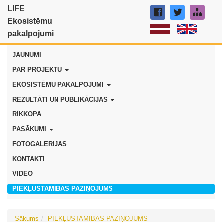
LIFE
Ekosistēmu
pakalpojumi
JAUNUMI
PAR PROJEKTU
EKOSISTĒMU PAKALPOJUMI
REZULTĀTI UN PUBLIKĀCIJAS
RĪKKOPA
PASĀKUMI
FOTOGALERIJAS
KONTAKTI
VIDEO
PIEKĻŪSTAMĪBAS PAZIŅOJUMS
Sākums
PIEKĻŪSTAMĪBAS PAZIŅOJUMS