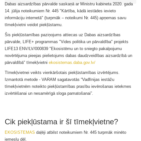
Dabas aizsardzības pārvalde
saskaņā ar Ministru kabineta 2020. gada
14. jūlija noteikumiem Nr. 445 "Kārtība, kādā iestādes ievieto
informāciju internetā" (turpmāk – noteikumi Nr. 445) apņemas savu
tīmekļvietni
veidot piekļūstamu.
Šis piekļūstamības paziņojums attiecas uz Dabas aizsardzības
pārvalde, LIFE+ programmas "Vides politika un pārvaldība" projekts
LIFE13 ENV/LV/000839 "Ekosistēmu un to sniegto pakalpojumu
novērtējuma pieejas pielietojums dabas daudzveidības aizsardzībā un
pārvaldībā"
tīmekļvietni
ekosistemas.daba.gov.lv/
Tīmekļvietnei
veikts
vienkāršotais piekļūstamības izvērtējums
.
Izmantotā metode -
VARAM sagatavotās “Vadlīnijas iestāžu
tīmekļvietnēm noteikto piekļūstamības prasību ievērošanas ietekmes
izvērtēšanai un nesamērīgā sloga pamatošanai”
.
Cik piekļūstama ir šī
tīmekļvietne
?
EKOSISTEMAS
daļēji atbilst noteikumiem Nr. 445
turpmāk minēto
iemeslu dēļ.