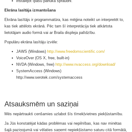
instalējot īpašu pārlūka spraudni.
Ekrāna lasītāja izmantošana
Ekrāna lasītājs ir programmatūra, kas mēģina noteikt un interpretēt to,
kas tiek attēlots ekrānā. Pēc tam šī interpretācija tiek atkārtota
lietotājam audio formā vai ar Braila displeja palīdzību.
Populāru ekrāna lasītāju izvēle:
JAWS (Windows)
http://www.freedomscientific.com/
VoiceOver (OS X, free, built-in)
NVDA (Windows, free)
http://www.nvaccess.org/download/
SystemAccess (Windows)
http://www.serotek.com/systemaccess
Atsauksmēm un saziņai
Mēs nepārtraukti cenšamies uzlabot šīs
tīmekļvietnes
piekļūstamību.
Ja Jūs konstatējat kādas problēmas vai nepilnības, kas nav minētas
šajā paziņojumā vai vēlaties saņemt nepiekļūstamo saturu citā formātā,