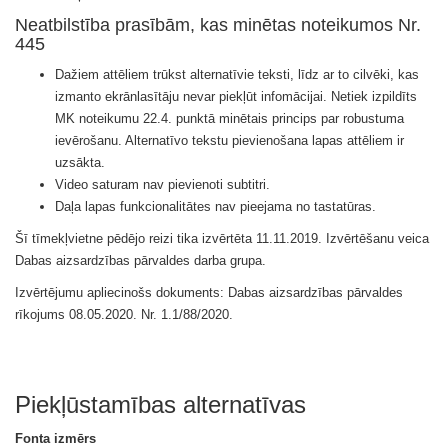
Neatbilstība prasībām, kas minētas noteikumos Nr.
445
Dažiem attēliem trūkst alternatīvie teksti, līdz ar to cilvēki, kas
izmanto ekrānlasītāju nevar piekļūt infomācijai. Netiek izpildīts
MK noteikumu 22.4. punktā minētais princips par robustuma
ievērošanu. Alternatīvo tekstu pievienošana lapas attēliem ir
uzsākta.
Video saturam nav pievienoti subtitri.
Daļa lapas funkcionalitātes nav pieejama no tastatūras.
Šī
tīmekļvietne
pēdējo reizi tika izvērtēta
1
1.11.2019. Izvērtēšanu veica
Dabas aizsardzības pārvaldes darba grupa
.
Izvērtējumu apliecinošs dokuments:
Dabas aizsardzības pārvaldes
rīkojums 08.05.2020. Nr. 1.1/88/2020
.
Piekļūstamības alternatīvas
Fonta izmērs