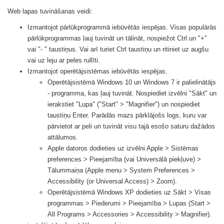
Web lapas tuvināšanas veidi:
I
zmantojot pārlūkprogrammā iebūvētās iespējas. Visas populārās
pārlūkprogrammas ļauj tuvināt un tālināt, nospiežot Ctrl un "+"
vai "- " taustiņus. Vai arī turiet Ctrl taustiņu un ritiniet uz augšu
vai uz leju ar peles rullīti.
I
zmantojot operētājsistēmas iebūvētās iespējas.
Operētājsistēmā Windows 10 un Windows 7 ir palielinātājs
- programma, kas ļauj tuvināt. Nospiediet izvēlni "Sākt" un
ierakstiet "Lupa" ("Start" > "Magnifier") un nospiediet
taustiņu Enter. Parādās mazs pārklājošs logs, kuru var
pārvietot ar peli un tuvināt visu tajā esošo saturu dažādos
attālumos.
Apple datoros dodieties uz izvēlni Apple > Sistēmas
preferences > Pieejamība (vai Universālā piekļuve) >
Tālummaiņa (Apple menu > System Preferences >
Accessibility (or Universal Access) > Zoom).
Operētājsistēmā Windows XP dodieties uz Sākt > Visas
programmas > Piederumi > Pieejamība > Lupas (Start >
All Programs > Accessories > Accessibility > Magnifier).