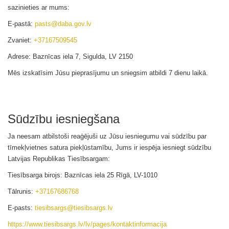
sazinieties ar mums:
E-pastā:
pasts@daba.gov.lv
Zvaniet:
+37167509545
Adrese: Baznīcas iela 7, Sigulda, LV 2150
Mēs izskatīsim Jūsu pieprasījumu un sniegsim atbildi
7 dienu laikā
.
Sūdzību iesniegšana
Ja neesam atbilstoši reaģējuši uz Jūsu iesniegumu vai sūdzību par
tīmekļvietnes
satura piekļūstamību, Jums ir iespēja iesniegt sūdzību
Latvijas Republikas Tiesībsargam:
Tiesībsarga birojs: Baznīcas iela 25 Rīgā, LV-1010
Tālrunis:
+37167686768
E-pasts:
tiesibsargs@tiesibsargs.lv
https://www.tiesibsargs.lv/lv/pages/kontaktinformacija