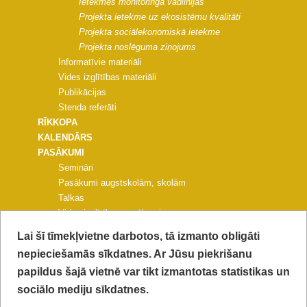
Ietekmes monitoringa vadlīnijas
Projekta ietekme uz ekosistēmu kvalitāti
Projekta sociālekonomiskā ietekme
Projekta noslēguma ziņojums
Informatīvie materiāli
Vides izglītības materiāli
Publikācijas
Stenda referāti
RĪKKOPA
KALENDĀRS
PASĀKUMI
Semināri
Pasākumi augstskolām, skolām
Talkas
Vides izglītības pasākumi
Pasākumi pašvaldībām un NVO
Lai šī tīmekļvietne darbotos, tā izmanto obligāti
Citi pasākumi
nepieciešamās sīkdatnes. Ar Jūsu piekrišanu
PROJEKTA KONFERENCE
papildus šajā vietnē var tikt izmantotas statistikas un
FOTOGALERIJAS
KONTAKTI
sociālo mediju sīkdatnes.
VIDEO