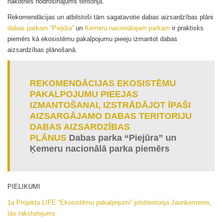
nākotnes nodrošinājums teritorijā.
Rekomendācijas un atbilstoši tām sagatavotie dabas aizsardzības plāni
dabas parkam “Piejūra”
un
Ķemeru nacionālajam parkam
ir praktisks
piemērs kā ekosistēmu pakalpojumu pieeju izmantot dabas
aizsardzības plānošanā.
REKOMENDĀCIJAS EKOSISTĒMU
PAKALPOJUMU PIEEJAS
IZMANTOŠANAI, IZSTRĀDĀJOT ĪPAŠI
AIZSARGĀJAMO DABAS TERITORIJU
DABAS AIZSARDZĪBAS
PLĀNUS
Dabas parka “Piejūra” un
Ķemeru nacionālā parka piemērs
PIELIKUMI
1a Projekta LIFE “Ekosistēmu pakalpojumi” pilotteritorija Jaunķemeros,
tās raksturojums