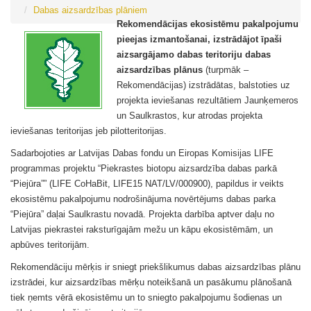
Dabas aizsardzības plāniem
Rekomendācijas ekosistēmu pakalpojumu
pieejas izmantošanai, izstrādājot īpaši
aizsargājamo dabas teritoriju dabas
aizsardzības plānus
(turpmāk –
Rekomendācijas) izstrādātas, balstoties uz
projekta ieviešanas rezultātiem Jaunķemeros
un Saulkrastos, kur atrodas projekta
ieviešanas teritorijas jeb pilotteritorijas.
Sadarbojoties ar Latvijas Dabas fondu un Eiropas Komisijas LIFE
programmas projektu “Piekrastes biotopu aizsardzība dabas parkā
“Piejūra”” (LIFE CoHaBit, LIFE15 NAT/LV/000900), papildus ir veikts
ekosistēmu pakalpojumu nodrošinājuma novērtējums dabas parka
“Piejūra” daļai Saulkrastu novadā. Projekta darbība aptver daļu no
Latvijas piekrastei raksturīgajām mežu un kāpu ekosistēmām, un
apbūves teritorijām.
Rekomendāciju mērķis ir sniegt priekšlikumus dabas aizsardzības plānu
izstrādei, kur aizsardzības mērķu noteikšanā un pasākumu plānošanā
tiek ņemts vērā ekosistēmu un to sniegto pakalpojumu šodienas un