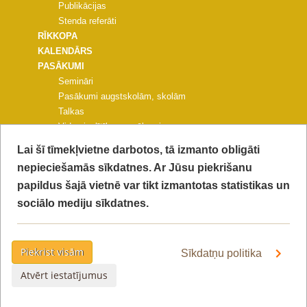
Publikācijas
Stenda referāti
RĪKKOPA
KALENDĀRS
PASĀKUMI
Semināri
Pasākumi augstskolām, skolām
Talkas
Vides izglītības pasākumi
Pasākumi pašvaldībām un NVO
Lai šī tīmekļvietne darbotos, tā izmanto obligāti
Citi pasākumi
nepieciešamās sīkdatnes. Ar Jūsu piekrišanu
PROJEKTA KONFERENCE
papildus šajā vietnē var tikt izmantotas statistikas un
FOTOGALERIJAS
KONTAKTI
sociālo mediju sīkdatnes.
VIDEO
PIEKĻŪSTAMĪBAS PAZIŅOJUMS
PRIVĀTUMA POLITIKA
Piekrist visām
Sīkdatņu politika
Atvērt iestatījumus
Lapa atjaunota:
2022-08-01 14:51:09
© 2015 LIFE Ekosistēmu pakalpojumi