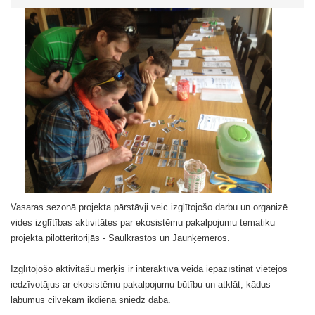
Vasaras sezonā projekta pārstāvji veic izglītojošo darbu un organizē
vides izglītības aktivitātes par ekosistēmu pakalpojumu tematiku
projekta pilotteritorijās - Saulkrastos un Jaunķemeros.
Izglītojošo aktivitāšu mērķis ir interaktīvā veidā iepazīstināt vietējos
iedzīvotājus ar ekosistēmu pakalpojumu būtību un atklāt, kādus
labumus cilvēkam ikdienā sniedz daba.