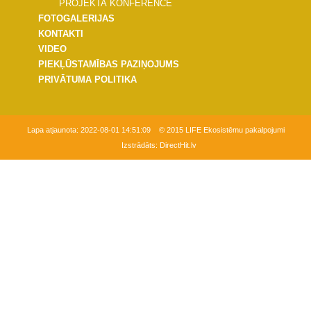
PROJEKTA KONFERENCE
FOTOGALERIJAS
KONTAKTI
VIDEO
PIEKĻŪSTAMĪBAS PAZIŅOJUMS
PRIVĀTUMA POLITIKA
Lapa atjaunota:
2022-08-01 14:51:09
© 2015 LIFE Ekosistēmu pakalpojumi
Izstrādāts:
DirectHit.lv