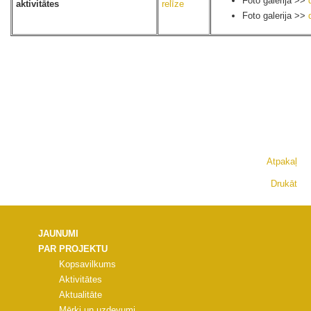
Foto galerija >>
aktivitātes
relīze
Foto galerija >>
Atpakaļ
Drukāt
JAUNUMI
PAR PROJEKTU
Kopsavilkums
Aktivitātes
Aktualitāte
Mērķi un uzdevumi