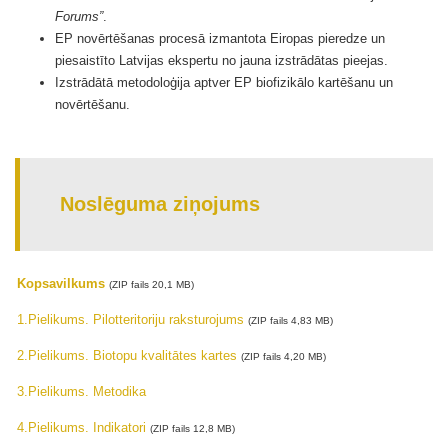
Forums”
.
EP novērtēšanas procesā izmantota Eiropas pieredze un
piesaistīto Latvijas ekspertu no jauna izstrādātas pieejas.
Izstrādātā metodoloģija aptver EP biofizikālo kartēšanu un
novērtēšanu.
Noslēguma ziņojums
Kopsavilkums
(ZIP fails 20,1 MB)
1.Pielikums. Pilotteritoriju raksturojums
(ZIP fails 4,83 MB)
2.Pielikums. Biotopu kvalitātes kartes
(ZIP fails 4,20 MB)
3.Pielikums. Metodika
4.Pielikums. Indikatori
(ZIP fails 12,8 MB)