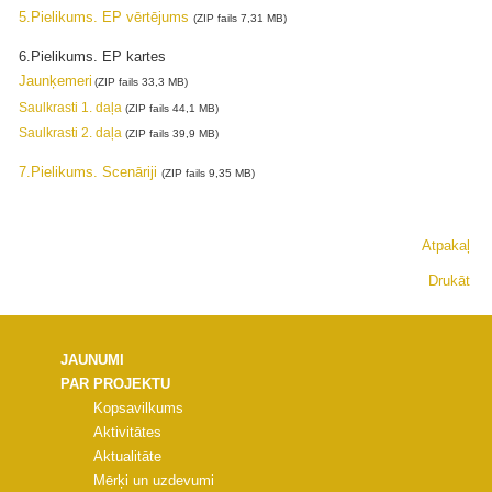
5.Pielikums. EP vērtējums
(ZIP fails 7,31 MB)
6.Pielikums. EP kartes
Jaunķemeri
(ZIP fails 33,3 MB)
Saulkrasti 1. daļa
(ZIP fails 44,1 MB)
Saulkrasti 2. daļa
(ZIP fails 39,9 MB)
7.Pielikums. Scenāriji
(ZIP fails 9,35 MB)
Atpakaļ
Drukāt
JAUNUMI
PAR PROJEKTU
Kopsavilkums
Aktivitātes
Aktualitāte
Mērķi un uzdevumi