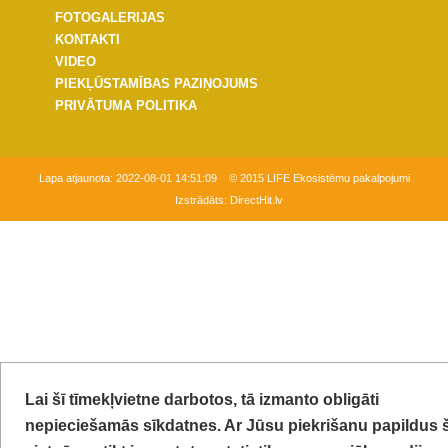
FOTOGALERIJAS
KONTAKTI
VIDEO
PIEKĻŪSTAMĪBAS PAZIŅOJUMS
PRIVĀTUMA POLITIKA
Lapa atjaunota:
2022-08-01 14:51:09
© 2015 LIFE Ekosistēmu pakalpojumi
Izstrādāts:
DirectHit.lv
Lai šī tīmekļvietne darbotos, tā izmanto obligāti
nepieciešamās sīkdatnes. Ar Jūsu piekrišanu papildus 