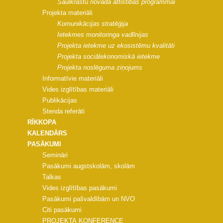
Saulkrastu novada attīstības programmai
Projekta materiāli
Komunikācijas stratēģija
Ietekmes monitoringa vadlīnijas
Projekta ietekme uz ekosistēmu kvalitāti
Projekta sociālekonomiskā ietekme
Projekta noslēguma ziņojums
Informatīvie materiāli
Vides izglītības materiāli
Publikācijas
Stenda referāti
RĪKKOPA
KALENDĀRS
PASĀKUMI
Semināri
Pasākumi augstskolām, skolām
Talkas
Vides izglītības pasākumi
Pasākumi pašvaldībām un NVO
Citi pasākumi
PROJEKTA KONFERENCE