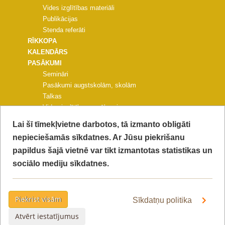
Vides izglītības materiāli
Publikācijas
Stenda referāti
RĪKKOPA
KALENDĀRS
PASĀKUMI
Semināri
Pasākumi augstskolām, skolām
Talkas
Vides izglītības pasākumi
Pasākumi pašvaldībām un NVO
Lai šī tīmekļvietne darbotos, tā izmanto obligāti
Citi pasākumi
nepieciešamās sīkdatnes. Ar Jūsu piekrišanu
PROJEKTA KONFERENCE
papildus šajā vietnē var tikt izmantotas statistikas un
FOTOGALERIJAS
KONTAKTI
sociālo mediju sīkdatnes.
VIDEO
PIEKĻŪSTAMĪBAS PAZIŅOJUMS
PRIVĀTUMA POLITIKA
Piekrist visām
Sīkdatņu politika
Atvērt iestatījumus