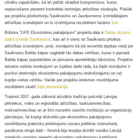
cilvēku vajadzībām, kā arī palīdz skaidrot kompromisus, kurus
nepieciešams pieņemt konkrētās teritorijas attīstības situācijās. Plašāk
par projekta pilotteritoriju Saulkrastos un Jaunķemeros izstrādātajiem
attīstības scenārijiem un to izvērtējuma rezultātiem lasāms
šeit.
Būtiska
"LIFE Ekosistēmu pakalpojumi"
projekta daļa ir
Dabas dizaina
parka izveide Saulkrastos
, kas arī ir viens no Saulkrastu pilsētas
attīstības scenārijiem, proti, risinājums kā ļoti iecienītā atpūtas vietā pie
Saulkrastu Baltās kāpas saglabāt tās dabas vērtības, kuras ir pamatā
Baltās kāpas popularitātei un piesaista apmeklētāju tūkstošus. Projekta
ietvaros veiktie novērojumi un izpētes darbi rāda, ka šāds risinājums ir
pozitīvi ietekmējis ekosistēmu pakalpojumu nodrošinājumu un ceļ
kopējo vietas vērtību. Vairāk par projekta ietekmes novērtējuma
rezultātiem skatīt
šajā prezentācijā.
Turpinot 2017. gada sākumā aizsākto tradīciju pulcināt Latvijas
pētniekus, vides un reģionālās attīstības, lauksaimniecības,
mežsaimniecības un ar šīm nozarēm saistīto institūciju un organizāciju
pārstāvjus, lai kopīgi diskutētu par ekosistēmu pakalpojumu
novērtējuma praktisku pielietojumu nozaru politikas īstenošanā,
pasākuma otrajā daļā – forumā bija iespēja dzirdēt vairāku Latvijā
notiekošu projektu pieredzi ekosistēmu pakalpojumu kartēšanā,