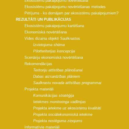
Ekosistēmu pakalpojumu novērtēšana
Ekosistēmu pakalpojumu novērtēšanas metodes
Pētījums - ko domājam par ekosistēmu pakalpojumiem?
REZULTĀTI UN PUBLIKĀCIJAS
Ekosistēmu pakalpojumu kartēšana
Ekonomiskā novērtēšana
Vides dizaina objekti Saulkrastos
Izvietojuma shēma
Pilotteritorijas koncepcija
Scenāriju ekonomiskā novērtēšana
Rekomendācijas
Teritoriju attīstības plānošanai
Dabas aizsardzības plāniem
Saulkrastu novada attīstības programmai
Projekta materiāli
Komunikācijas stratēģija
Ietekmes monitoringa vadlīnijas
Projekta ietekme uz ekosistēmu kvalitāti
Projekta sociālekonomiskā ietekme
Projekta noslēguma ziņojums
Informatīvie materiāli