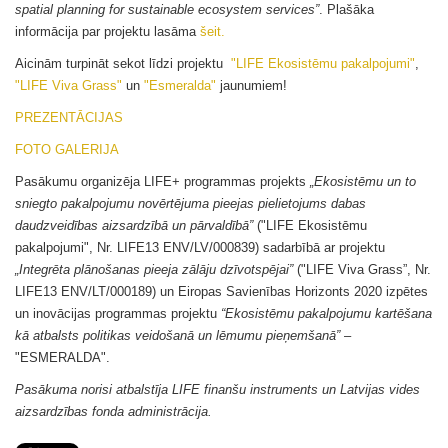
spatial planning for sustainable ecosystem services”
. Plašāka
informācija par projektu lasāma
šeit.
Aicinām turpināt sekot līdzi projektu
"LIFE Ekosistēmu pakalpojumi"
,
"LIFE Viva Grass"
un
"Esmeralda"
jaunumiem!
PREZENTĀCIJAS
FOTO GALERIJA
Pasākumu organizēja LIFE+ programmas projekts
„Ekosistēmu un to
sniegto pakalpojumu novērtējuma pieejas pielietojums dabas
daudzveidības aizsardzībā un pārvaldībā”
("LIFE Ekosistēmu
pakalpojumi", Nr. LIFE13 ENV/LV/000839) sadarbībā ar projektu
„Integrēta plānošanas pieeja zālāju dzīvotspējai”
("LIFE Viva Grass”, Nr.
LIFE13 ENV/LT/000189) un Eiropas Savienības Horizonts 2020 izpētes
un inovācijas programmas projektu
“Ekosistēmu pakalpojumu kartēšana
kā atbalsts politikas veidošanā un lēmumu pieņemšanā”
–
"ESMERALDA".
Pasākuma norisi atbalstīja LIFE finanšu instruments un Latvijas vides
aizsardzības fonda administrācija.