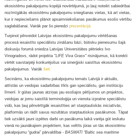
ekosistēmu pakalpojumu kopējā novērtējumā, jo ļauj noteikt sabiedrībai
nozīmīgākās ekosistēmu pakalpojumu sniegšanas vietas, kā arī vietas,
kur ir nepieciešams plānot apsaimniekošanas pasākumus esošo vērtību
saglabāšanai. Vairāk par šo pieredzi
prezentācijā.
Turpinot pilnveidot Latvijas ekosistēmu pakalpojumu vērtēšanas
procesā iesaistīto speciālistu zināšanu bāzi, būtisku pienesumu šajā
diskusiju forumā sniedza Latvijas Universitātes pētnieks Ivo
Vinogradovs, rādot projekta
"LIFE Viva Grass"
risinājumus, kā korekti
vērtēt savstarpēji konkurējošus vai sinerģiski saistītus ekosistēmu
pakalpojumus. Vairāk
šeit.
Secināms, ka ekosistēmu pakalpojumu temats Latvijā ir aktuāls,
attīstās un veidojas sadarbības tīkls gan speciālistu, gan institūciju
līmenī. Ir gūtas jaunas atziņas jau esošajos pētījumos un projektos,
veidojas ar jomu saistītā terminoloģija un vienota izpratne speciālistu
vidū, kas ļauj pilnvērtīgāk iesaistīties arī starptautiskās iniciatīvās,
platformās un rādīt savus rezultātus starptautiskos pasākumos. Tāpat
tiek uzsākti jauni izpētes darbi un pasākuma laikā varēja gūt ieskatu
vienā no jaunākajiem projektiem, kas veltīts jūras un tās ekosistēmu
pakalpojumu “gudrai” pārvaldībai -
BASMATI “Baltic sea maritime