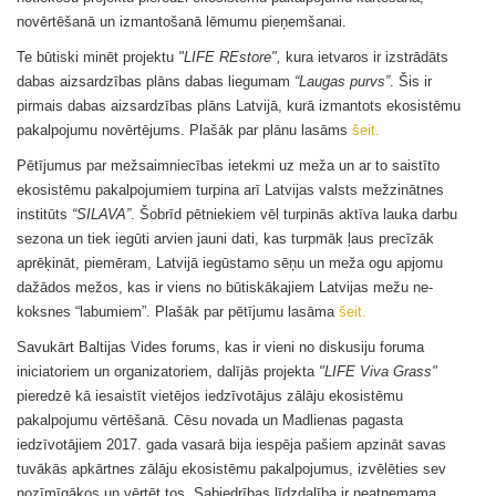
novērtēšanā un izmantošanā lēmumu pieņemšanai.
Te būtiski minēt projektu
"LIFE REstore",
kura ietvaros ir izstrādāts
dabas aizsardzības plāns dabas liegumam
“Laugas purvs”
. Šis ir
pirmais dabas aizsardzības plāns Latvijā, kurā izmantots ekosistēmu
pakalpojumu novērtējums. Plašāk par plānu lasāms
šeit.
Pētījumus par mežsaimniecības ietekmi uz meža un ar to saistīto
ekosistēmu pakalpojumiem turpina arī Latvijas valsts mežzinātnes
institūts
“SILAVA”
. Šobrīd pētniekiem vēl turpinās aktīva lauka darbu
sezona un tiek iegūti arvien jauni dati, kas turpmāk ļaus precīzāk
aprēķināt, piemēram, Latvijā iegūstamo sēņu un meža ogu apjomu
dažādos mežos, kas ir viens no būtiskākajiem Latvijas mežu ne-
koksnes “labumiem”. Plašāk par pētījumu lasāma
šeit.
Savukārt Baltijas Vides forums, kas ir vieni no diskusiju foruma
iniciatoriem un organizatoriem, dalījās projekta
"LIFE Viva Grass"
pieredzē kā iesaistīt vietējos iedzīvotājus zālāju ekosistēmu
pakalpojumu vērtēšanā. Cēsu novada un Madlienas pagasta
iedzīvotājiem 2017. gada vasarā bija iespēja pašiem apzināt savas
tuvākās apkārtnes zālāju ekosistēmu pakalpojumus, izvēlēties sev
nozīmīgākos un vērtēt tos. Sabiedrības līdzdalība ir neatņemama