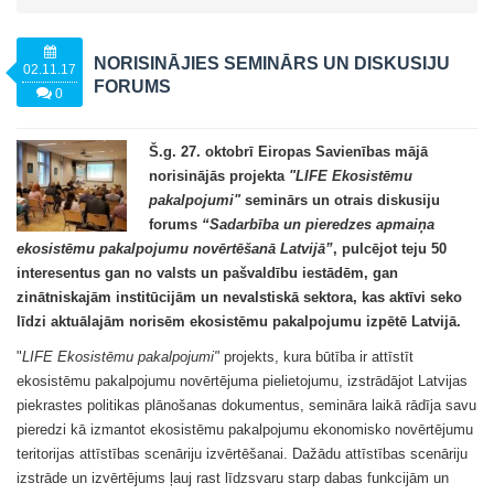
NORISINĀJIES SEMINĀRS UN DISKUSIJU
02.11.17
FORUMS
0
Š.g. 27. oktobrī Eiropas Savienības mājā
norisinājās projekta
"LIFE Ekosistēmu
pakalpojumi"
seminārs un otrais diskusiju
forums
“Sadarbība un pieredzes apmaiņa
ekosistēmu pakalpojumu novērtēšanā Latvijā”
, pulcējot teju 50
interesentus gan no valsts un pašvaldību iestādēm, gan
zinātniskajām institūcijām un nevalstiskā sektora, kas aktīvi seko
līdzi aktuālajām norisēm ekosistēmu pakalpojumu izpētē Latvijā.
"
LIFE Ekosistēmu pakalpojumi"
projekts, kura būtība ir attīstīt
ekosistēmu pakalpojumu novērtējuma pielietojumu, izstrādājot Latvijas
piekrastes politikas plānošanas dokumentus, semināra laikā rādīja savu
pieredzi kā izmantot ekosistēmu pakalpojumu ekonomisko novērtējumu
teritorijas attīstības scenāriju izvērtēšanai. Dažādu attīstības scenāriju
izstrāde un izvērtējums ļauj rast līdzsvaru starp dabas funkcijām un