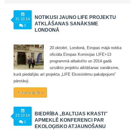
NOTIKUSI JAUNO LIFE PROJEKTU
31.10.14
ATKLĀŠANAS SANĀKSME
0
LONDONĀ
20.oktobrī, Londonā, Eiropas mājā notika
oficiāla Eiropas Komisijas LIFE+13
programmā atbalstīto un 2014.gadā
uzsākto projektu atklāšanas sanāksme,
kurā piedalījās arī projekta „LIFE Ekosistēmu pakalpojumi”
pārstāvji.
Lasīt vairāk »
BIEDRĪBA „BALTIJAS KRASTI”
23.10.14
APMEKLĒ KONFERENCI PAR
0
EKOLOĢISKO ATJAUNOŠANU