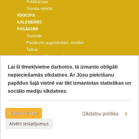
Publikācijas
Stenda referāti
RĪKKOPA
KALENDĀRS
PASĀKUMI
Semināri
Pasākumi augstskolām, skolām
Talkas
Vides izglītības pasākumi
Pasākumi pašvaldībām un NVO
Lai šī tīmekļvietne darbotos, tā izmanto obligāti
Citi pasākumi
nepieciešamās sīkdatnes. Ar Jūsu piekrišanu
PROJEKTA KONFERENCE
papildus šajā vietnē var tikt izmantotas statistikas un
FOTOGALERIJAS
KONTAKTI
sociālo mediju sīkdatnes.
VIDEO
PIEKĻŪSTAMĪBAS PAZIŅOJUMS
PRIVĀTUMA POLITIKA
Piekrist visām
Sīkdatņu politika
Atvērt iestatījumus
Lapa atjaunota:
2022-08-01 14:51:09
© 2015 LIFE Ekosistēmu pakalpojumi