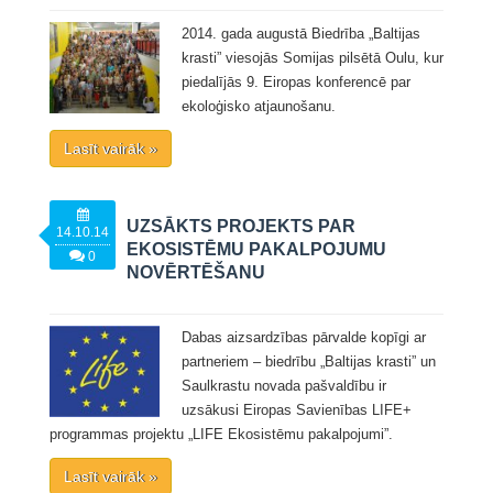
2014. gada augustā Biedrība „Baltijas
krasti” viesojās Somijas pilsētā Oulu, kur
piedalījās 9. Eiropas konferencē par
ekoloģisko atjaunošanu.
Lasīt vairāk »
UZSĀKTS PROJEKTS PAR
14.10.14
EKOSISTĒMU PAKALPOJUMU
0
NOVĒRTĒŠANU
Dabas aizsardzības pārvalde kopīgi ar
partneriem – biedrību „Baltijas krasti” un
Saulkrastu novada pašvaldību ir
uzsākusi Eiropas Savienības LIFE+
programmas projektu „LIFE Ekosistēmu pakalpojumi”.
Lasīt vairāk »