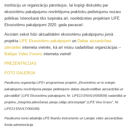
institūciju un organizāciju pārstāvjus, lai kopīgi diskutētu par
ekosistēmu pakalpojumu novērtējuma praktisku pielietojumu nozaru
politikas īstenošanā tiks turpināta arī, noslēdzoties projektam LIFE
Ekosistēmu pakalpojumi 2020. gada pavasarī.
Aicinām sekot līdzi aktualitātēm ekosistēmu pakalpojumu jomā
projekta
LIFE Ekosistēmu pakalpojumi
un
Dabas aizsardzības
pārvaldes
interneta vietnēs, kā arī mūsu sadarbības organizācijas –
Baltijas Vides Forums
interneta vietnē!
PREZENTĀCIJAS
FOTO GALERIJA
Pasākumu organizēja LIFE+ programmas projekts „Ekosistēmu un to sniegto
pakalpojumu novērtējuma pieejas pielietojums dabas daudzveidības aizsardzībā un
pārvaldībā” (LIFE Ekosistēmu pakalpojumi, Nr. LIFE13 ENV/LV/000839) sadarbībā ar
projektu „Integrēta plānošanas pieeja zālāju dzīvotspējai” (LIFE Viva Grass”, Nr.
LIFE13 ENV/LT/000189).
Pasākuma norisi atbalstīja LIFE finanšu instruments un Latvijas vides aizsardzības
fonda administrācija.