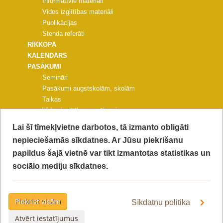
Informatīvie materiāli
Vides izglītības materiāli
Publikācijas
Stenda referāti
RĪKKOPA
KALENDĀRS
PASĀKUMI
Semināri
Pasākumi augstskolām, skolām
Talkas
Vides izglītības pasākumi
Pasākumi pašvaldībām un NVO
Lai šī tīmekļvietne darbotos, tā izmanto obligāti
Citi pasākumi
nepieciešamās sīkdatnes. Ar Jūsu piekrišanu
PROJEKTA KONFERENCE
papildus šajā vietnē var tikt izmantotas statistikas un
FOTOGALERIJAS
KONTAKTI
sociālo mediju sīkdatnes.
VIDEO
PIEKĻŪSTAMĪBAS PAZIŅOJUMS
PRIVĀTUMA POLITIKA
Piekrist visām
Sīkdatņu politika
Atvērt iestatījumus