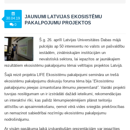
JAUNUMI LATVIJAS EKOSISTĒMU
30.04.19
PAKALPOJUMU PROJEKTOS
0
Š.g. 26. aprīlī Latvijas Universitātes Dabas mājā
pulcējās ap 50 interesentu no valsts un pašvaldību
iestādēm, zinātniskajām institūcijām un
nevalstiskā sektora, lai iepazītos ar jaunākajiem
rezultātiem ekosistēmu pakalpojumu tēmai veltītajos projektos Latvijā.
Šajā reizē projekta LIFE Ekosistēmu pakalpojumi semināra un trešā
ekosistēmu pakalpojumu diskusiju foruma tēma bija “
Ekosistēmu
pakalpojumu pieejas izmantošana lēmumu pieņemšanā”
. Vairāki projekti
tuvojas noslēgumam un ir izstrādāti dažādi ieteikumi, rekomendācijas
un interaktīvi rīki, kas palīdz lēmumpieņēmējiem plānot teritoriju
attīstību un apsaimniekošanu, ņemot vērā vides sniegtās priekšrocības
un nemazinot sabiedrībai nozīmīgu ekosistēmu pakalpojumu
nodrošinājumu.
Ar visām pasākuma laikā izskanējušām prezentācijām var iepazīties