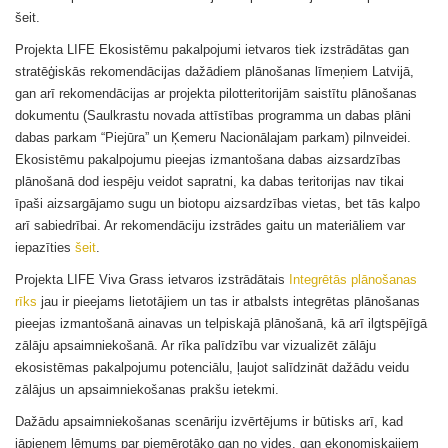
šeit.
Projekta LIFE Ekosistēmu pakalpojumi ietvaros tiek izstrādātas gan
stratēģiskās rekomendācijas dažādiem plānošanas līmeņiem Latvijā,
gan arī rekomendācijas ar projekta pilotteritorijām saistītu plānošanas
dokumentu (Saulkrastu novada attīstības programma un dabas plāni
dabas parkam “Piejūra” un Ķemeru Nacionālajam parkam) pilnveidei.
Ekosistēmu pakalpojumu pieejas izmantošana dabas aizsardzības
plānošanā dod iespēju veidot sapratni, ka dabas teritorijas nav tikai
īpaši aizsargājamo sugu un biotopu aizsardzības vietas, bet tās kalpo
arī sabiedrībai. Ar rekomendāciju izstrādes gaitu un materiāliem var
iepazīties
šeit
.
Projekta LIFE Viva Grass ietvaros izstrādātais
Integrētās plānošanas
rīks
jau ir pieejams lietotājiem un tas ir atbalsts integrētas plānošanas
pieejas izmantošanā ainavas un telpiskajā plānošanā, kā arī ilgtspējīgā
zālāju apsaimniekošanā. Ar rīka palīdzību var vizualizēt zālāju
ekosistēmas pakalpojumu potenciālu, ļaujot salīdzināt dažādu veidu
zālājus un apsaimniekošanas prakšu ietekmi.
Dažādu apsaimniekošanas scenāriju izvērtējums ir būtisks arī, kad
jāpieņem lēmums par piemērotāko gan no vides, gan ekonomiskajiem