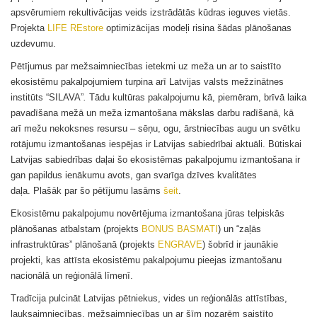
apsvērumiem rekultivācijas veids izstrādātās kūdras ieguves vietās.
Projekta
LIFE REstore
optimizācijas modeļi risina šādas plānošanas
uzdevumu.
Pētījumus par mežsaimniecības ietekmi uz meža un ar to saistīto
ekosistēmu pakalpojumiem turpina arī Latvijas valsts mežzinātnes
institūts “SILAVA”
.
Tādu kultūras pakalpojumu kā, piemēram, brīvā laika
pavadīšana mežā un meža izmantošana mākslas darbu radīšanā, kā
arī mežu nekoksnes resursu – sēņu, ogu, ārstniecības augu un svētku
rotājumu izmantošanas iespējas ir Latvijas sabiedrībai aktuāli. Būtiskai
Latvijas sabiedrības daļai šo ekosistēmas pakalpojumu izmantošana ir
gan papildus ienākumu avots, gan svarīga dzīves kvalitātes
daļa. Plašāk par šo pētījumu lasāms
šeit
.
Ekosistēmu pakalpojumu novērtējuma izmantošana jūras telpiskās
plānošanas atbalstam (projekts
BONUS BASMATI
) un “zaļās
infrastruktūras” plānošanā (projekts
ENGRAVE
) šobrīd ir jaunākie
projekti, kas attīsta ekosistēmu pakalpojumu pieejas izmantošanu
nacionālā un reģionālā līmenī.
Tradīcija pulcināt Latvijas pētniekus, vides un reģionālās attīstības,
lauksaimniecības, mežsaimniecības un ar šīm nozarēm saistīto