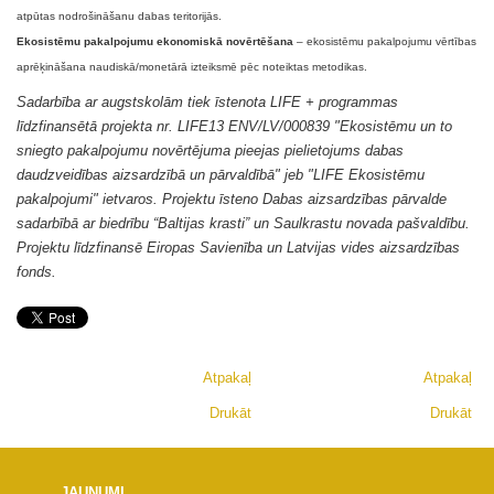
atpūtas nodrošināšanu dabas teritorijās.
Ekosistēmu pakalpojumu ekonomiskā novērtēšana
– ekosistēmu pakalpojumu vērtības
aprēķināšana naudiskā/monetārā izteiksmē pēc noteiktas metodikas.
Sadarbība ar augstskolām tiek īstenota LIFE + programmas
līdzfinansētā projekta nr. LIFE13 ENV/LV/000839 "Ekosistēmu un to
sniegto pakalpojumu novērtējuma pieejas pielietojums dabas
daudzveidības aizsardzībā un pārvaldībā" jeb "LIFE Ekosistēmu
pakalpojumi" ietvaros. Projektu īsteno Dabas aizsardzības pārvalde
sadarbībā ar biedrību “Baltijas krasti” un Saulkrastu novada pašvaldību.
Projektu līdzfinansē Eiropas Savienība un Latvijas vides aizsardzības
fonds.
Atpakaļ
Atpakaļ
Drukāt
Drukāt
JAUNUMI