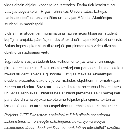
vides dizain objektu koncepcijas izstrādes. Darbā tiek iesaistīti arī
Latvijas augstskolu – Rīgas Tehniskās Universitātes, Latvijas
Lauksaimniecības universitātes un Latvijas Mākslas Akadēmijas –
studenti un mācībspēki.
Līdz šim ar studentiem norisinājušās jau vairākas tikšanās, studenti
kopīgi ar projekta pārstāvjiem devušies dabā – apmeklējuši Saulkrastu
Baltās kāpas apkārtni un diskutējuši par piemērotāko vides dizaina
objektu uzstādīšanas vietu.
Š.g. rudens sesijā studenti būs veikuši teritorijas analīzi un sniegs
pirmos secinājumus. Savu unikālo redzējumu par vides dizaina objektu
izveidi studenti sniegs š.g. nogalē. Latvijas Mākslas Akadēmijas
studenti prezentēs savu vīziju par mākslas objektiem, informatīvajām
zīmēm un dizainu. Savukārt, Latvijas Lauksaimniecības Universitātes
un Rīgas Tehniskās Universitātes studenti prezentēs savu redzējumu
par vides dizaina objektu izvietojuma telpisko plānojumu, teritorijas
izmantošanas un attīstības aspektiem un tehniskajiem risinājumiem.
Projekts “LIFE Ekosistēmu pakalpojumi” jeb pilnajā nosaukumā
„
Ekosistēmu un to sniegto pakalpojumu novērtējuma pieejas
pielietojums dabas daudzveidības aizsardzībā un pārvaldībā
”
uzsākts