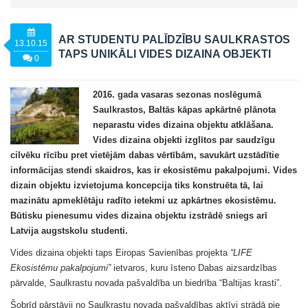
AR STUDENTU PALĪDZĪBU SAULKRASTOS
13.10.15
TAPS UNIKĀLI VIDES DIZAINA OBJEKTI
0
2016. gada vasaras sezonas noslēgumā
Saulkrastos, Baltās kāpas apkārtnē plānota
neparastu vides dizaina objektu atklāšana.
Vides dizaina objekti izglītos par saudzīgu
cilvēku rīcību pret vietējām dabas vērtībām, savukārt uzstādītie
informācijas stendi skaidros, kas ir ekosistēmu pakalpojumi. Vides
dizain objektu izvietojuma koncepcija tiks konstruēta tā, lai
mazinātu apmeklētāju radīto ietekmi uz apkārtnes ekosistēmu.
Būtisku pienesumu vides dizaina objektu izstrādē sniegs arī
Latvija augstskolu studenti.
Vides dizaina objekti taps Eiropas Savienības projekta
“LIFE
Ekosistēmu pakalpojumi”
ietvaros, kuru īsteno Dabas aizsardzības
pārvalde, Saulkrastu novada pašvaldība un biedrība “Baltijas krasti”.
Šobrīd pārstāvji no Saulkrastu novada pašvaldības aktīvi strādā pie