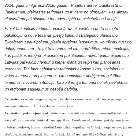
2014. gadā un ilgs līdz 2018. gadam. Projekts aptver Saulkrastu un
Jaunķemeru piekrastes teritorijas un ir viens no pirmajiem, kas aizsāk
ekosistēmu pakalpojumu metodes izpēti un pielietošanu Latvijā.
Projekta kopējais mērķis ir veicināt uz ekosistēmu un to sniegto
pakalpojumu novērtēšanas pieeju balstītu stratēģisko plānošanu.
Ekosistēmu pakalpojumu pieeja apraksta ieguvumus, ko cilvēki gūst no
dabas resursiem. Projekta ietvaros arī tiks izstrādātas rekomendācijas,
kas palīdzēs integrēt ekosistēmu pakalpojumu novērtējuma pieeju citu
Latvijas pašvaldību lēmumu pieņemšanā un telpiskās plānošanas
procesos. Tas ļaus sabalansēt teritorijas ekonomiskās, sociālās un
vides intereses un pieņemt uz ekonomiskiem aprēķiniem balstītus
lēmumus, novēršot situāciju, ka konkrētajā teritorijā notiek neefektīva
un reģionam zaudējumus nesoša darbība.
Ekosistēmas
– dzīvo organismu, nedzīvo dabas elementu un to dzīves vides kopums,
kas mijiedarbojas un kopā veido vienotu sistēmu.
Ekosistēmu pakalpojumi
– ekosistēmu nodrošinātie materiālie un nemateriālie labumi,
kas palīdz nodrošināt cilvēku dzīves apstākļus. Piemēram, ekosistēmu pakalpojumi ietver
pārtikas produktu, ūdens nodrošināšanu, plūdu regulēšanas funkciju, augsnes erozijas un
slimību uzliesmojumu mazināšanas funkciju, kā arī nemateriālās vērtības, piemēram,