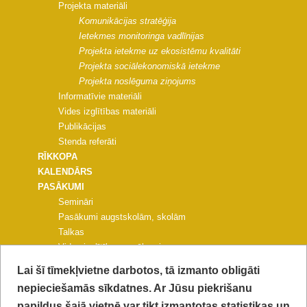
Projekta materiāli
Komunikācijas stratēģija
Ietekmes monitoringa vadlīnijas
Projekta ietekme uz ekosistēmu kvalitāti
Projekta sociālekonomiskā ietekme
Projekta noslēguma ziņojums
Informatīvie materiāli
Vides izglītības materiāli
Publikācijas
Stenda referāti
RĪKKOPA
KALENDĀRS
PASĀKUMI
Semināri
Pasākumi augstskolām, skolām
Talkas
Vides izglītības pasākumi
Pasākumi pašvaldībām un NVO
Lai šī tīmekļvietne darbotos, tā izmanto obligāti
Citi pasākumi
nepieciešamās sīkdatnes. Ar Jūsu piekrišanu
PROJEKTA KONFERENCE
papildus šajā vietnē var tikt izmantotas statistikas un