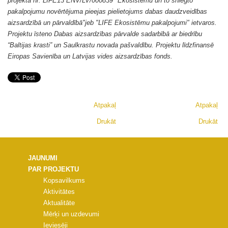
projekta nr. LIFE13 ENV/LV/000839 "Ekosistēmu un to sniegto
pakalpojumu novērtējuma pieejas pielietojums dabas daudzveidības
aizsardzībā un pārvaldībā"jeb "LIFE Ekosistēmu pakalpojumi" ietvaros.
Projektu īsteno Dabas aizsardzības pārvalde sadarbībā ar biedrību
“Baltijas krasti” un Saulkrastu novada pašvaldību. Projektu līdzfinansē
Eiropas Savienība un Latvijas vides aizsardzības fonds.
Atpakaļ
Atpakaļ
Drukāt
Drukāt
JAUNUMI
PAR PROJEKTU
Kopsavilkums
Aktivitātes
Aktualitāte
Mērķi un uzdevumi
Ieviesēji