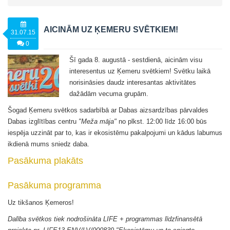
AICINĀM UZ ĶEMERU SVĒTKIEM!
31.07.15
0
Šī gada 8. augustā - sestdienā, aicinām visu
interesentus uz Ķemeru svētkiem! Svētku laikā
norisināsies daudz interesantas aktivitātes
dažādām vecuma grupām.
Šogad Ķemeru svētkos sadarbībā ar Dabas aizsardzības pārvaldes
Dabas izglītības centru
"Meža māja"
no plkst. 12:00 līdz 16:00 būs
iespēja uzzināt par to, kas ir ekosistēmu pakalpojumi un kādus labumus
ikdienā mums sniedz daba.
Pasākuma plakāts
Pasākuma programma
Uz tikšanos Ķemeros!
Dalība svētkos tiek nodrošināta LIFE + programmas līdzfinansētā